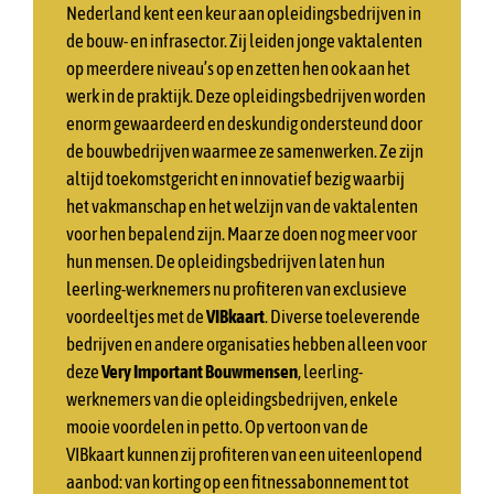
Nederland kent een keur aan opleidingsbedrijven in
de bouw- en infrasector. Zij leiden jonge vaktalenten
op meerdere niveau’s op en zetten hen ook aan het
werk in de praktijk. Deze opleidingsbedrijven worden
enorm gewaardeerd en deskundig ondersteund door
de bouwbedrijven waarmee ze samenwerken. Ze zijn
altijd toekomstgericht en innovatief bezig waarbij
het vakmanschap en het welzijn van de vaktalenten
voor hen bepalend zijn. Maar ze doen nog meer voor
hun mensen. De opleidingsbedrijven laten hun
leerling-werknemers nu profiteren van exclusieve
voordeeltjes met de
VIBkaart
. Diverse toeleverende
bedrijven en andere organisaties hebben alleen voor
deze
Very Important Bouwmensen
, leerling-
werknemers van die opleidingsbedrijven, enkele
mooie voordelen in petto. Op vertoon van de
VIBkaart kunnen zij profiteren van een uiteenlopend
aanbod: van korting op een fitnessabonnement tot