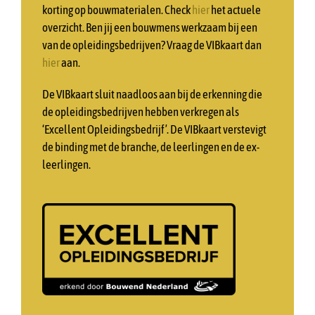
korting op bouwmaterialen. Check
hier
het actuele
overzicht. Ben jij een bouwmens werkzaam bij een
van de opleidingsbedrijven? Vraag de VIBkaart dan
hier
aan.
De VIBkaart sluit naadloos aan bij de erkenning die
de opleidingsbedrijven hebben verkregen als
‘Excellent Opleidingsbedrijf’. De VIBkaart verstevigt
de binding met de branche, de leerlingen en de ex-
leerlingen.